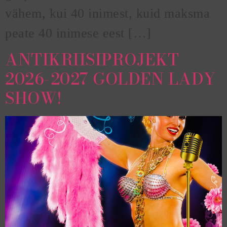
vähem, kui 40 inimest, kuid maksma
peate 40 inimese eest […]
ANTIKRIISIPROJEKT
2026-2027 GOLDEN LADY
SHOW!