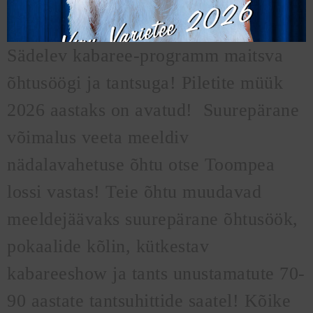
Sädelev kabaree-programm maitsva
õhtusöögi ja tantsuga! Piletite müük
2026 aastaks on avatud! Suurepärane
võimalus veeta meeldiv
nädalavahetuse õhtu otse Toompea
lossi vastas! Teie õhtu muudavad
meeldejäävaks suurepärane õhtusöök,
pokaalide kõlin, kütkestav
kabareeshow ja tants unustamatute 70-
90 aastate tantsuhittide saatel! Kõike