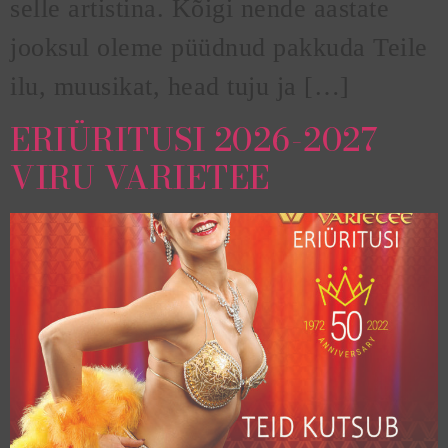
selle artistina. Kõigi nende aastate
jooksul oleme püüdnud pakkuda Teile
ilu, muusikat, head tuju ja […]
ERIÜRITUSI 2026-2027
VIRU VARIETEE