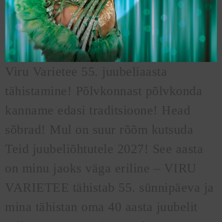
Viru Varietee 55. juubeliaasta
tähistamine! Põlvkonnast põlvkonda
kanname edasi traditsioone! Head
sõbrad! Mul on suur rõõm kutsuda
Teid juubeliõhtutele 2027! See aasta
on minu jaoks väga eriline – VIRU
VARIETEE tähistab 55. sünnipäeva ja
mina tähistan oma 40 aasta juubelit