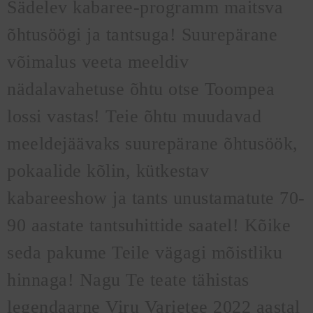
Sädelev kabaree-programm maitsva
õhtusöögi ja tantsuga! Suurepärane
võimalus veeta meeldiv
nädalavahetuse õhtu otse Toompea
lossi vastas! Teie õhtu muudavad
meeldejäävaks suurepärane õhtusöök,
pokaalide kõlin, kütkestav
kabareeshow ja tants unustamatute 70-
90 aastate tantsuhittide saatel! Kõike
seda pakume Teile vägagi mõistliku
hinnaga! Nagu Te teate tähistas
legendaarne Viru Varietee 2022 aastal