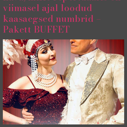
viimasel ajal loodud
kaasaegsed numbrid –
Pakett BUFFET