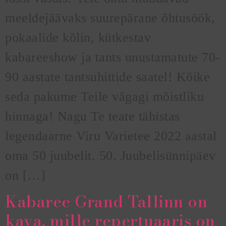
meeldejäävaks suurepärane õhtusöök,
pokaalide kõlin, kütkestav
kabareeshow ja tants unustamatute 70-
90 aastate tantsuhittide saatel! Kõike
seda pakume Teile vägagi mõistliku
hinnaga! Nagu Te teate tähistas
legendaarne Viru Varietee 2022 aastal
oma 50 juubelit. 50. Juubelisünnipäev
on […]
Kabaree Grand Tallinn on
kava, mille repertuaaris on