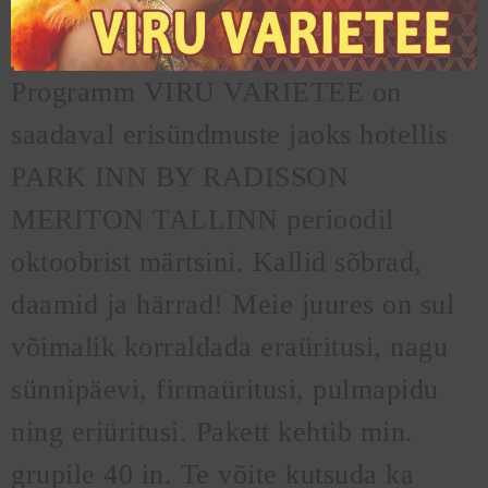
Programm VIRU VARIETEE on
saadaval erisündmuste jaoks hotellis
PARK INN BY RADISSON
MERITON TALLINN perioodil
oktoobrist märtsini. Kallid sõbrad,
daamid ja härrad! Meie juures on sul
võimalik korraldada eraüritusi, nagu
sünnipäevi, firmaüritusi, pulmapidu
ning eriüritusi. Pakett kehtib min.
grupile 40 in. Te võite kutsuda ka