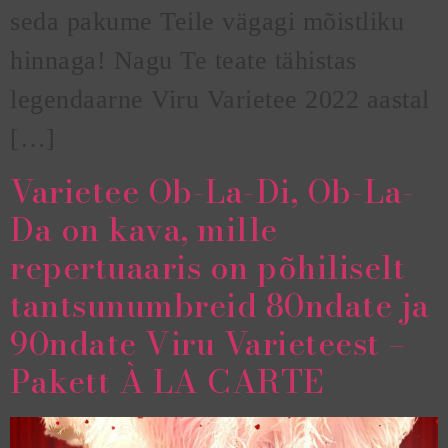
seda pakume Teile vägagi mõistliku
hinnaga! Nagu Te teate tähistas
legendaarne Viru Varietee 2022 aastal
[…]
Varietee Ob-La-Di, Ob-La-
Da on kava, mille
repertuaaris on põhiliselt
tantsunumbreid 80ndate ja
90ndate Viru Varieteest –
Pakett À LA CARTE