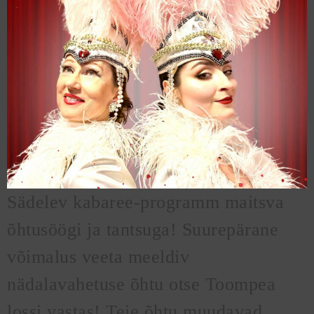
Sädelev kabaree-programm maitsva
õhtusöögi ja tantsuga! Suurepärane
võimalus veeta meeldiv
nädalavahetuse õhtu otse Toompea
lossi vastas! Teie õhtu muudavad