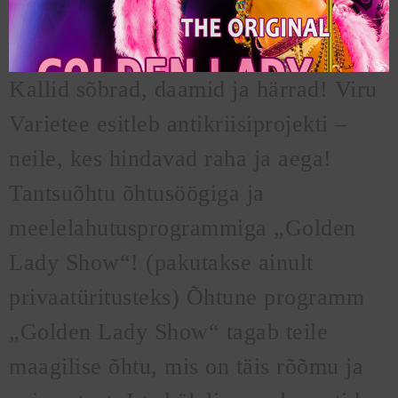
Kallid sõbrad, daamid ja härrad! Viru
Varietee esitleb antikriisiprojekti –
neile, kes hindavad raha ja aega!
Tantsuõhtu õhtusöögiga ja
meelelahutusprogrammiga „Golden
Lady Show“! (pakutakse ainult
privaatüritusteks) Õhtune programm
„Golden Lady Show“ tagab teile
maagilise õhtu, mis on täis rõõmu ja