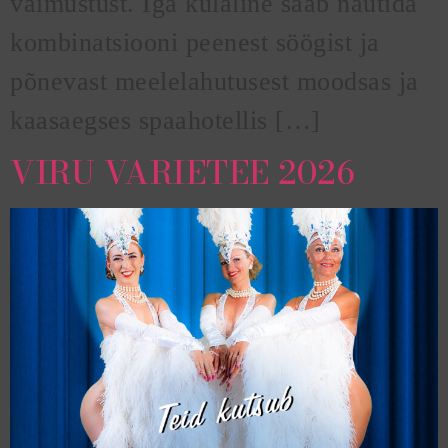
vaimustust. Iga külaline saab nautida
kombinatsiooni peenest söögist ja
põnevast meelelahutusest moodsas ja
kaasaegses spaahotellis […]
VIRU VARIETEE 2026