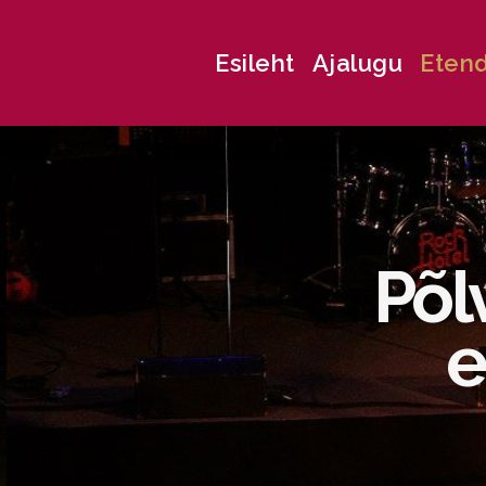
Esileht
Ajalugu
Eten
Põl
e