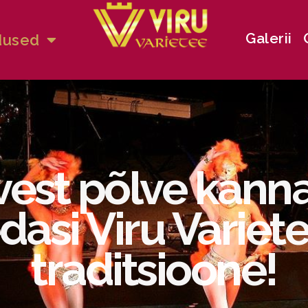
Galerii
dused
vest põlve kan
dasi Viru Variet
traditsioone!