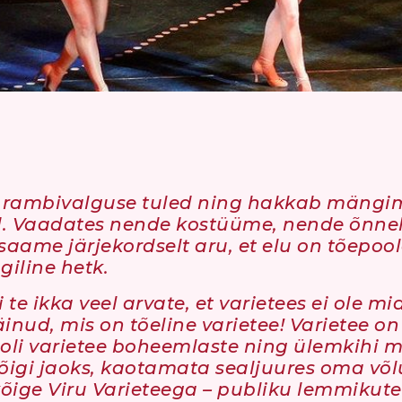
ad rambivalguse tuled ning hakkab mängim
tid. Vaadates nende kostüüme, nende õnnel
, saame järjekordselt aru, et elu on tõepoo
giline hetk.
te ikka veel arvate, et varietees ei ole mi
näinud, mis on tõeline varietee! Varietee o
oli varietee boheemlaste ning ülemkihi 
kõigi jaoks, kaotamata sealjuures oma võl
kõige Viru Varieteega – publiku lemmikute