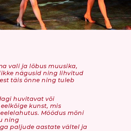
a vali ja lõbus muusika,
ikke nägusid ning lihvitud
lest täis õnne ning tuleb
dagi huvitavat või
n eelkõige kunst, mis
meelelahutus. Möödus mõni
u ning
ga paljude aastate vältel ja