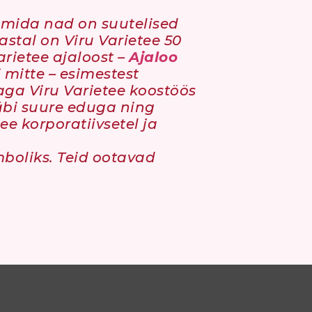
, mida nad on suutelised
astal on Viru Varietee 50
arietee ajaloost –
Ajaloo
i mitte – esimestest
ga Viru Varietee koostöös
bi suure eduga ning
e korporatiivsetel ja
boliks. Teid ootavad