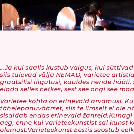
…Ja kui saalis kustub valgus, kui süttiv
siis tulevad välja NEMAD, varietee artis
graatsilisi liigutusi, kuuldes nende hääli
elada selles hetkes, sest see ongi see maa
Varietee kohta on erinevaid arvamusi. Kui 
tähelepanuväärset, siis te ilmselt ei ole 
sisaldab endas erinevaid žanreid.
Kunagi 
aeg, enne kui varieteekunstist sai kunst 
olemust.
Varieteekunst Eestis seostub eel