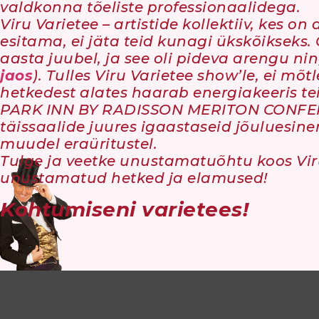
valdkonna tõeliste professionaalidega.
Viru Varietee – artistide kollektiiv, kes
esitama, ei jäta teid kunagi ükskõikseks. 
aasta juubel, ja see oli pideva arengu ni
jaos
). Tulles Viru Varietee show’le, ei mõtl
hetkedest alates haarab energiakeeris tei
PARK INN BY RADISSON MERITON CONFERE
täissaalide juures igaastaseid jõuluesine
muudel eraüritustel.
Tulge ja veetke unustamatuõhtu koos Vir
unustamatud hetked ja elamused!
Kohtumiseni varietees!