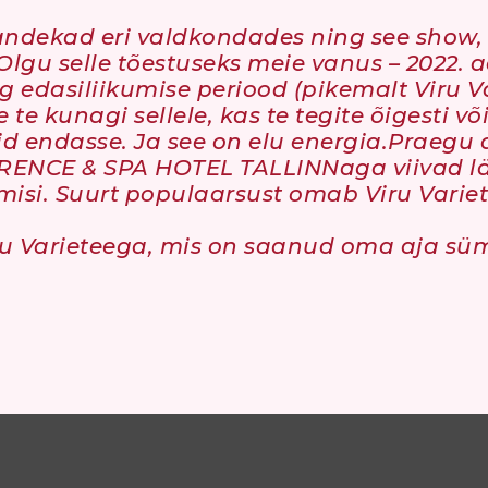
 on andekad eri valdkondades ning see show
Olgu selle tõestuseks meie vanus – 2022. a
ng edasiliikumise periood (pikemalt Viru V
e te kunagi sellele, kas te tegite õigesti võ
d endasse. Ja see on elu energia.
Praegu a
NCE & SPA HOTEL TALLINNaga viivad lä
misi. Suurt populaarsust omab Viru Variete
u Varieteega, mis on saanud oma aja süm