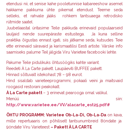
etendusi nii, et senise kahe pooletunnise kabareeshow asemel
hakkame pakkuma ühte pikemat etendust. Teeme seda
selleks, et rahvale jääks rohkem tantsuaega retrodisko
rütmide saatel.
Juubeliaastal üritasime Teile pakkuda erinevaid populaarseid
lauljaid nende suurepäraste esitustega. Ja kuna selline
praktika õigustas ennast igati, siis jätkame seda, kutsudes Teie
ette erinevaid säravaid ja karismaatilisi Eesti artiste. Värske info
saamiseks palume Teil jälgida Viru Varietee facebooki lehte.
Pakume Teile pidulikuks õhtusöögiks kahte variant.
Reedeti À La Carte pakett. Laupäeviti BUFFEE pakett.
Hinnad sõltuvalt istekohast 78 – 98 eurot.
Hind sisaldab varieteeprogrammi, pokaali veini ja maitsvaid
roogasid restorani peakokalt.
À La Carte pakett
– 3 erinevat pearooga omal valikul.
Menüü siin:
http://www.varietee.ee/VV/alacarte_est2
5
.pdf#
ÕHTU PROGRAMM: Varietee Ob-La-Di, Ob-La-Da
on kava,
mille repertuaaris on põhiliselt tantsunumbreid 80ndate ja
90ndate Viru Varieteest
–
Pakett À LA CARTE