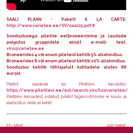
SAALI PLAAN • Pakett À LA CARTE:
http://www.varietee.ee/VV/saal
25
.pdf#
Soodustusega piletite eelbroneerimine ja laudade
paigutus gruppidele ainult e-maili teel:
viru@varietee.ee
Broneerides 4 või enam pileteid kehtib 5% allahindlus.
Broneerides 8 või enam pileteid kehtib 10% allahindlus.
Soodustus kehtib tähtajatult kohtadele alates 88
eurost.
Piletid saadaval ka Piletilevi kassades:
https://www.piletilevi.ee/est/search:viru%20varietee/
Piletilevi kassadest ostetud piletid tagasiostmisele ei kuulu ja
alahindlus neile ei kehti!
EELMINE
JÄRGMINE