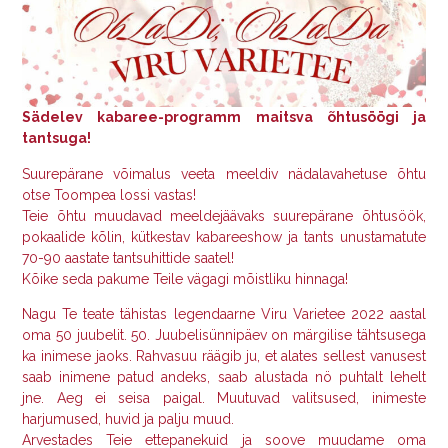
Sädelev kabaree-programm maitsva õhtusöögi ja
tantsuga!
Suurepärane võimalus veeta meeldiv nädalavahetuse õhtu
otse Toompea lossi vastas!
Teie õhtu muudavad meeldejäävaks suurepärane õhtusöök,
pokaalide kõlin, kütkestav kabareeshow ja tants unustamatute
70-90 aastate tantsuhittide saatel!
Kõike seda pakume Teile vägagi mõistliku hinnaga!
Nagu Te teate tähistas legendaarne Viru Varietee 2022 aastal
oma 50 juubelit. 50. Juubelisünnipäev on märgilise tähtsusega
ka inimese jaoks. Rahvasuu räägib ju, et alates sellest vanusest
saab inimene patud andeks, saab alustada nö puhtalt lehelt
jne. Aeg ei seisa paigal. Muutuvad valitsused, inimeste
harjumused, huvid ja palju muud.
Arvestades Teie ettepanekuid ja soove muudame oma