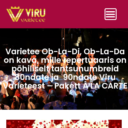
Varietee Ob-La-Di, Ob-La-Da
on kava, mille repertuaaris on
põhiliselt tantsunumbreid
80ndate ja 90ndate Viru
Varieteest – Pakett À LA CARTE