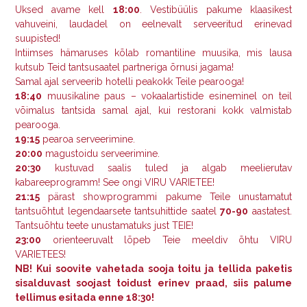
Uksed avame kell
18:00
. Vestibüülis pakume klaasikest
vahuveini, laudadel on eelnevalt serveeritud erinevad
suupisted!
Intiimses hämaruses kõlab romantiline muusika, mis lausa
kutsub Teid tantsusaatel partneriga õrnusi jagama!
Samal ajal serveerib hotelli peakokk Teile pearooga!
18:40
muusikaline paus – vokaalartistide esineminel on teil
võimalus tantsida samal ajal, kui restorani kokk valmistab
pearooga.
19:15
pearoa serveerimine.
20:00
magustoidu serveerimine.
20:30
kustuvad saalis tuled ja algab meelierutav
kabareeprogramm! See ongi VIRU VARIETEE!
21:15
pärast showprogrammi pakume Teile unustamatut
tantsuõhtut legendaarsete tantsuhittide saatel
70-90
aastatest.
Tantsuõhtu teete unustamatuks just TEIE!
23:00
orienteeruvalt lõpeb Teie meeldiv õhtu VIRU
VARIETEES!
NB! Kui soovite vahetada sooja toitu ja tellida paketis
sisalduvast soojast toidust erinev praad, siis palume
tellimus esitada enne 18:30!