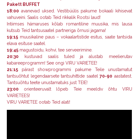
Pakett BUFFET
18:00
avanevad uksed. Vestibüülis pakume bokaali kihisevat
vahuveini. Saalis ootab Teid rikkalik Rootsi laud!
Intiimses hämaruses kõlab romantiline muusika, mis lausa
kutsub Teid tantsusaatel partneriga õrnusi jagama!
19:15
muusikaline paus – vokaalartistide esitus, saate tantsida
elava esituse saatel.
19:45
magustoidu, kohvi, tee serveerimine.
20:30
kustuvad saalis tuled ja alustab meelierutav
kabareeprogramm! See ongi VIRU VARIETEE!
21:15
pärast showprogrammi pakume Teile unustamatut
tantsuõhtut legendaarsete tantsuhittide saatel
70-90
aastatest.
Tantsuõhtu teete unustamatuks just TEIE!
23:00
orienteeruvalt lõpeb Teie meeldiv õhtu VIRU
VARIETEES!
VIRU VARIETEE ootab Teid alati!