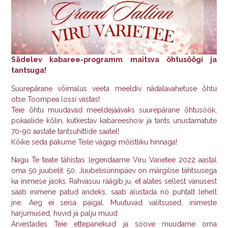
Sädelev kabaree-programm maitsva õhtusöögi ja
tantsuga!
Suurepärane võimalus veeta meeldiv nädalavahetuse õhtu
otse Toompea lossi vastas!
Teie õhtu muudavad meeldejäävaks suurepärane õhtusöök,
pokaalide kõlin, kütkestav kabareeshow ja tants unustamatute
70-90 aastate tantsuhittide saatel!
Kõike seda pakume Teile vägagi mõistliku hinnaga!
Nagu Te teate tähistas legendaarne Viru Varietee 2022 aastal
oma 50 juubelit. 50. Juubelisünnipäev on märgilise tähtsusega
ka inimese jaoks. Rahvasuu räägib ju, et alates sellest vanusest
saab inimene patud andeks, saab alustada nö puhtalt lehelt
jne. Aeg ei seisa paigal. Muutuvad valitsused, inimeste
harjumused, huvid ja palju muud.
Arvestades Teie ettepanekuid ja soove muudame oma