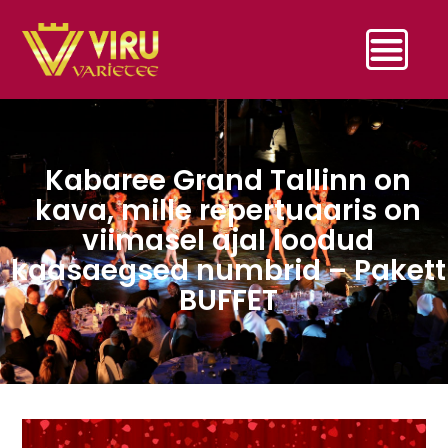
Kabaree Grand Tallinn on
kava, mille repertuaaris on
viimasel ajal loodud
kaasaegsed numbrid – Pakett
BUFFET