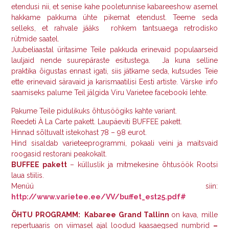
etendusi nii, et senise kahe pooletunnise kabareeshow asemel
hakkame pakkuma ühte pikemat etendust. Teeme seda
selleks, et rahvale jääks rohkem tantsuaega retrodisko
rütmide saatel.
Juubeliaastal üritasime Teile pakkuda erinevaid populaarseid
lauljaid nende suurepäraste esitustega. Ja kuna selline
praktika õigustas ennast igati, siis jätkame seda, kutsudes Teie
ette erinevaid säravaid ja karismaatilisi Eesti artiste. Värske info
saamiseks palume Teil jälgida Viru Varietee facebooki lehte.
Pakume Teile pidulikuks õhtusöögiks kahte variant.
Reedeti À La Carte pakett. Laupäeviti BUFFEE pakett.
Hinnad sõltuvalt istekohast 78 – 98 eurot.
Hind sisaldab varieteeprogrammi, pokaali veini ja maitsvaid
roogasid restorani peakokalt.
BUFFEE pakett
– külluslik ja mitmekesine õhtusöök Rootsi
laua stiilis.
Menüü siin:
http://www.varietee.ee/VV/buffet_est2
5
.pdf#
ÕHTU PROGRAMM: Kabaree Grand Tallinn
on kava, mille
repertuaaris on viimasel ajal loodud kaasaegsed numbrid
–