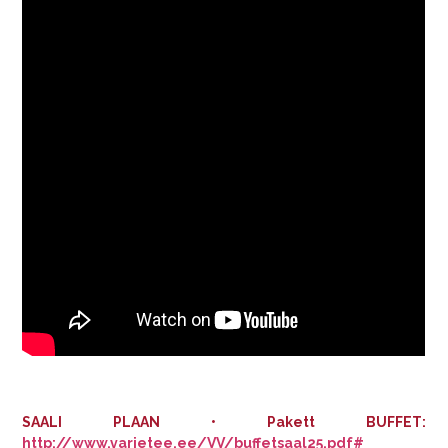
SAALI PLAAN • Pakett BUFFET:
http://www.varietee.ee/VV/buffetsaal
25
.pdf#