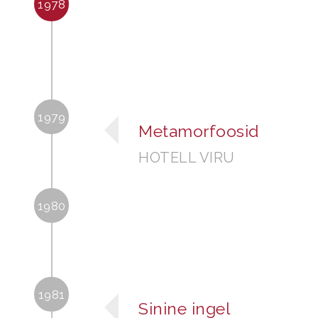
1978
1979
Metamorfoosid
HOTELL VIRU
1980
1981
Sinine ingel