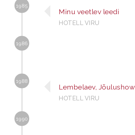
1985
Minu veetlev leedi
HOTELL VIRU
1986
1988
Lembelaev, Jõulushow
HOTELL VIRU
1990