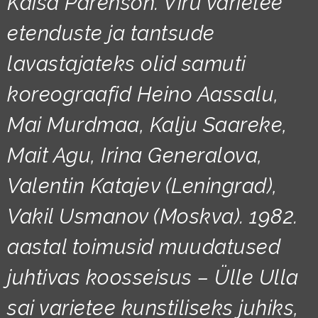
Kaisa Pärenson. Viru varietee
etenduste ja tantsude
lavastajateks olid samuti
koreograafid Heino Aassalu,
Mai Murdmaa, Kalju Saareke,
Mait Agu, Irina Generalova,
Valentin Katajev (Leningrad),
Vakil Usmanov (Moskva). 1982.
aastal toimusid muudatused
juhtivas koosseisus – Ülle Ulla
sai varietee kunstiliseks juhiks,